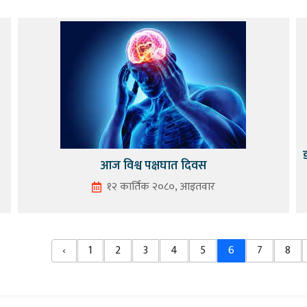
आज विश्व पक्षघात दिवस
१२ कार्तिक २०८०, आइतवार
‹
1
2
3
4
5
6
7
8