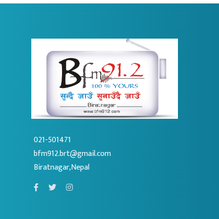
021-501471
bfm912.brt@gmail.com
Biratnagar,Nepal