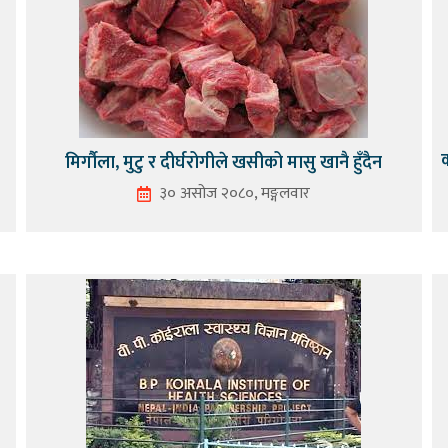
क
मिर्गौला, मुटु र दीर्घरोगीले खसीको मासु खानै हुँदैन
३० असोज २०८०, मङ्गलवार