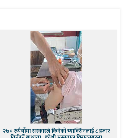
२७० रुपैयाँमा सरकारले किनेको भ्याक्सिनलाई ८ हजार
तिर्नुपर्ने बाध्यता , कोशी अस्पताल विराटनगरमा